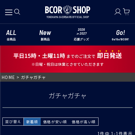
YOKOHAMA B-CORSAIRS OFFICIAL SHOP
2026
ALL
New
Go!
2027
≫
全商品
新商品
Go!Go!BCOR!
応援グッズ
HOME
ガチャガチャ
ガチャガチャ
並び替え
新着順
価格が安い順
価格が高い順
1
件中
1
-
1
件表示