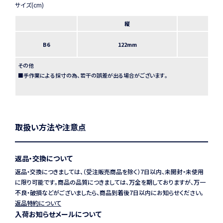
縦
B6
122mm
1
その他
■手作業による採寸の為、若干の誤差が出る場合がございます。
取扱い方法や注意点
返品・交換について
返品・交換につきましては、（受注販売商品を除く）7日以内、未開封・未使用
に限り可能です。商品の品質につきましては、万全を期しておりますが、万一
不良・破損などがございましたら、商品到着後7日以内にお知らせください。
返品特約について
入荷お知らせメールについて