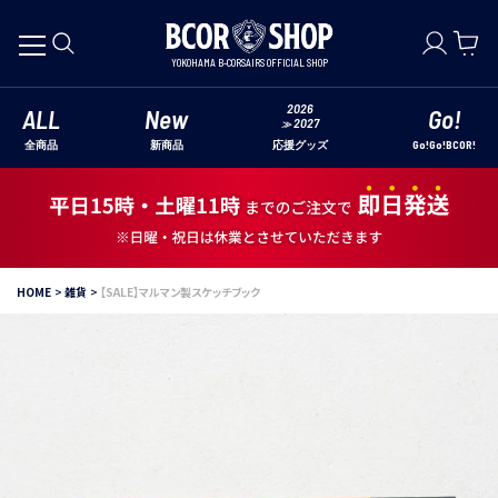
YOKOHAMA B-CORSAIRS OFFICIAL SHOP
2026
ALL
New
Go!
2027
≫
全商品
新商品
Go!Go!BCOR!
応援グッズ
HOME
雑貨
【SALE】マルマン製スケッチブック