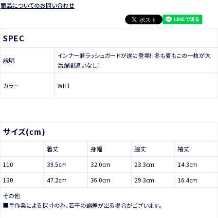
商品についてのお問い合わせ
SPEC
インナー兼ラッシュガードが遂に登場!! 冬も夏もこの一枚が大
説明
活躍間違いなし！
カラー
WHT
サイズ(cm)
着丈
身幅
脇丈
袖丈
110
39.5cm
32.0cm
23.3cm
14.3cm
130
47.2cm
36.0cm
29.3cm
16.4cm
その他
■手作業による採寸の為、若干の誤差が出る場合がございます。