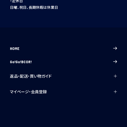
・定休日
日曜、祝日、長期休暇は休業日
HOME
Go!Go!BCOR!
返品・配送・買い物ガイド
ご利用ガイド
マイページ・会員登録
ご注文について
ログイン
配送・送料について
マイページ
返品・交換について
新規会員登録