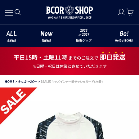
YOKOHAMA B-CORSAIRS OFFICIAL SHOP
2026
ALL
New
Go!
2027
≫
全商品
新商品
Go!Go!BCOR!
応援グッズ
HOME
キッズ・ベビー
【SALE】キッズインナー兼ラッシュガード(水着)