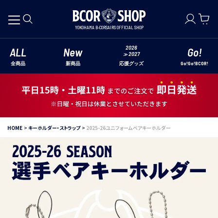
YOKOHAMA B-CORSAIRS OFFICIAL SHOP
2026
ALL
New
Go!
2027
≫
全商品
新商品
Go!Go!BCOR!
応援グッズ
HOME
キーホルダー・ストラップ
2025-26ユニフォームベアキーホルダー