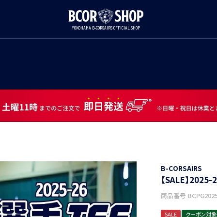
YOKOHAMA B-CORSAIRS OFFICIAL SHOP
B-CORSAIRS
【SALE】2025
商品番号
BCPG2025
SALE
クーポン対象