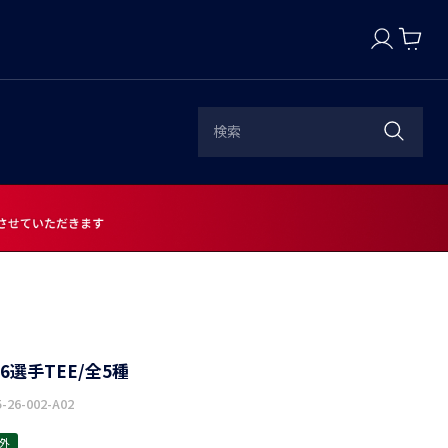
-26選手TEE/全5種
-26-002-A02
外