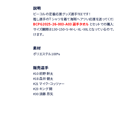
説明
ビーコルの定番応援グッズ選手TEEです！
推し選手のＴシャツを着て海賊へアツい応援を送ってくだ
BCPG2025-26-003-A03 選手タオル
とセットでの購入
サイズ展開は130・150・S・M・L・XL・XXLとなってい
けます。
素材
ポリエステル100%
販売選手
#10 前野 幹太
#18 森井 健太
#21 マイク・コッツァー
#23 キング 開
#30 須藤 昂矢