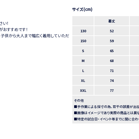
着丈
さい！
がおすすめです！
130
52
るので、子供から大人まで幅広く着用していただ
150
59
S
65
M
68
L
71
XL
74
XXL
77
その他
■手作業による採寸の為、若干の誤差が出る
■画像はイメージであり実際の商品とは異な
■特定の試合日・イベント等までに間に合わ