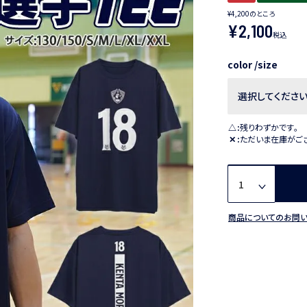
¥
4,200
のところ
¥
2,100
税込
color
size
△
残りわずかです。
✕
ただいま在庫がご
商品についてのお問